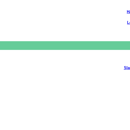
H
L
Sla